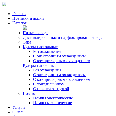
Главная
Новинки и акции
Каталог
Питьевая вода
Дистиллированная и парфюмированная вода
Тара
Кулеры настольные
Без охлаждения
С электронным охлаждением
С компрессорным охлаждением
Кулеры напольные
Без охлаждения
С электронным охлаждением
С компрессорным охлаждением
С холодильником
С нижней загрузкой
Помпы
Помпы электрические
Помпы механические
Услуги
О нас