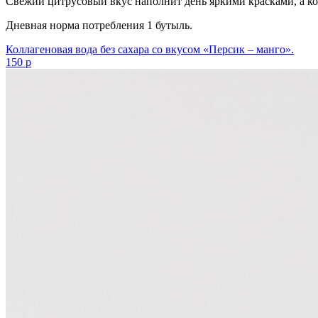
Свежий цитрусовый вкус наполнит день яркими красками, а ко
Дневная норма потребления 1 бутыль.
Коллагеновая вода без сахара со вкусом «Персик – манго».
150 р