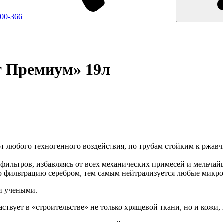
500-366
т Премиум» 19л
 любого техногенного воздействия, по трубам стойким к ржавч
ильтров, избавляясь от всех механических примесей и мельчай
 фильтрацию серебром, тем самым нейтрализуется любые микр
и учеными.
твует в «строительстве» не только хрящевой ткани, но и кожи, в