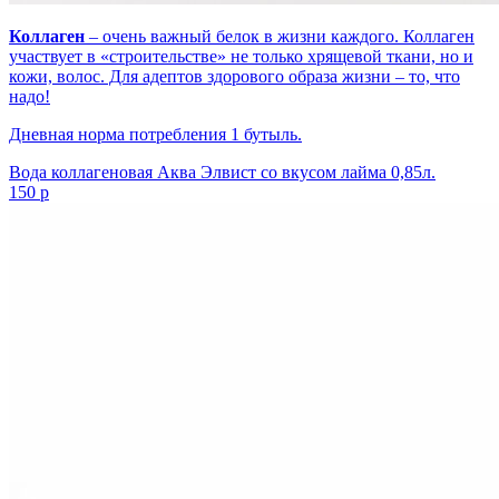
Коллаген
– очень важный белок в жизни каждого. Коллаген
участвует в «строительстве» не только хрящевой ткани, но и
кожи, волос. Для адептов здорового образа жизни – то, что
надо!
Дневная норма потребления 1 бутыль.
Вода коллагеновая Аква Элвист со вкусом лайма 0,85л.
150 р