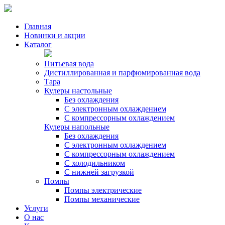
Главная
Новинки и акции
Каталог
Питьевая вода
Дистиллированная и парфюмированная вода
Тара
Кулеры настольные
Без охлаждения
С электронным охлаждением
С компрессорным охлаждением
Кулеры напольные
Без охлаждения
С электронным охлаждением
С компрессорным охлаждением
С холодильником
С нижней загрузкой
Помпы
Помпы электрические
Помпы механические
Услуги
О нас