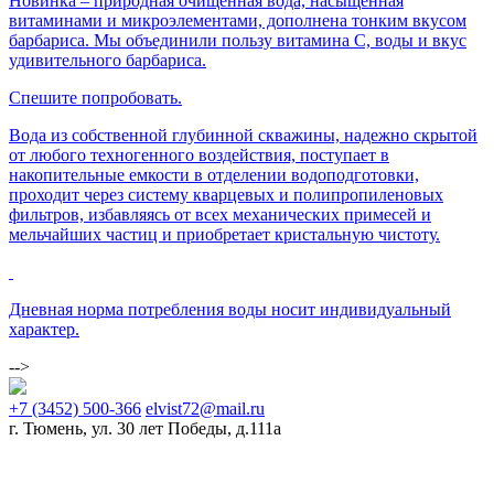
Новинка – природная очищенная вода, насыщенная
витаминами и микроэлементами, дополнена тонким вкусом
барбариса. Мы объединили пользу витамина С, воды и вкус
удивительного барбариса.
Спешите попробовать.
Вода из собственной глубинной скважины, надежно скрытой
от любого техногенного воздействия, поступает в
накопительные емкости в отделении водоподготовки,
проходит через систему кварцевых и полипропиленовых
фильтров, избавляясь от всех механических примесей и
мельчайших частиц и приобретает кристальную чистоту.
Дневная норма потребления воды носит индивидуальный
характер.
-->
+7 (3452) 500-366
elvist72@mail.ru
г. Тюмень, ул. 30 лет Победы, д.111а