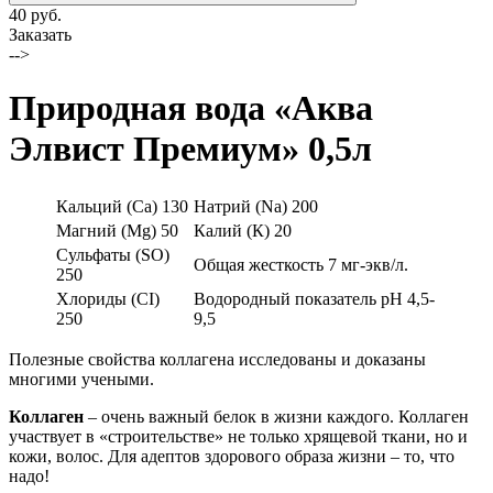
40 руб.
Заказать
-->
Природная вода «Аква
Элвист Премиум» 0,5л
Кальций (Са) 130
Натрий (Na) 200
Магний (Мg) 50
Калий (К) 20
Сульфаты (SO)
Общая жесткость 7 мг-экв/л.
250
Хлориды (СI)
Водородный показатель рН 4,5-
250
9,5
Полезные свойства коллагена исследованы и доказаны
многими учеными.
Коллаген
– очень важный белок в жизни каждого. Коллаген
участвует в «строительстве» не только хрящевой ткани, но и
кожи, волос. Для адептов здорового образа жизни – то, что
надо!