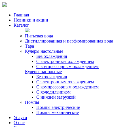
Главная
Новинки и акции
Каталог
Питьевая вода
Дистиллированная и парфюмированная вода
Тара
Кулеры настольные
Без охлаждения
С электронным охлаждением
С компрессорным охлаждением
Кулеры напольные
Без охлаждения
С электронным охлаждением
С компрессорным охлаждением
С холодильником
С нижней загрузкой
Помпы
Помпы электрические
Помпы механические
Услуги
О нас