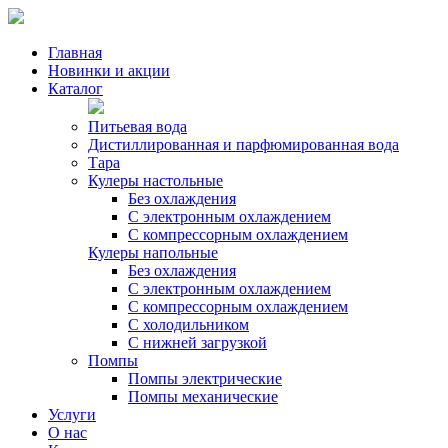
Главная
Новинки и акции
Каталог
Питьевая вода
Дистиллированная и парфюмированная вода
Тара
Кулеры настольные
Без охлаждения
С электронным охлаждением
С компрессорным охлаждением
Кулеры напольные
Без охлаждения
С электронным охлаждением
С компрессорным охлаждением
С холодильником
С нижней загрузкой
Помпы
Помпы электрические
Помпы механические
Услуги
О нас